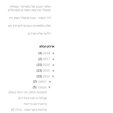
אתגר הצבע של נספרסו - קצפיות
שוקולד עם קשיו ושקדים מקורמלים
ליד הקפה - עוגת שוקולד ושמן זית
סלט מלפפונים וענבים ליום קיץ חם
דלעת שלא מכירים
ארכיון הבלוג
(4)
2018
◄
(2)
2017
◄
(15)
2016
◄
(23)
2015
◄
(33)
2014
▼
◄
דצמבר
(2)
▼
נובמבר
(5)
לחמניות החלב הכי רכות בעולם
שבלול כרישה ובצל ירוק
בראוניז עם בריאות
ארוחות בוקר וקפה - ברלין #2