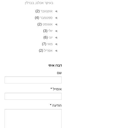
בעיקר אכלנו, בברלין
◄
אוקטובר
(2)
◄
ספטמבר
(4)
◄
אוגוסט
(2)
◄
יולי
(3)
◄
יוני
(6)
◄
מאי
(7)
◄
אפריל
(2)
דברו איתי
שם
אימייל
*
הודעה
*