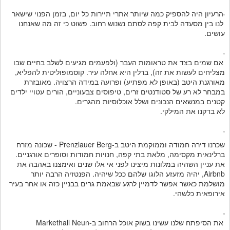
הרעיון היה להספיק כמה שיותר אתרי תיירות כל יום, בזמן הפנוי שישאר
לנו בין מסעדה לבית קפה לסתם נשנוש רחוב. פשוט כי זה מה שאנחנו
עושים.
אם שמים בצד את טראומות העבר (ולפעמים מגיעים לשלב בחיים שבו
מצליחים לעשות את זה), ברלין היא אחלה עיר. קוסמופוליטית להפליא,
מאורגנת היטב (באופן לא מפתיע) ופרועה במידה הרצויה. מאובזרת
במבחר לא רע של סטודנטים זרים, טיפוסים צבעוניים, הורים עטויי ילדים
קטנים במנשאים הנכונים ושלל אוכלוסיות מהגרים.
לא בדקנו את המילקי.
שכרנו דירה חמודה וממוקמת היטב ב-Prenzlauer Berg - שכונה מזרח
ברלינאית מקסימה, מלאת בתי קפה, חנויות חמודות וסופרים אורגניים.
את עניין השהיה במלונות מיצינו לפני אי אלו שנים ואימצנו באהבה את
Airbnb, יהיה מזעזע הלוגו שלהם ככל שיהיה. הפנטזיה הרבה יותר
מושלמת כאשר אפשר לדמיין לרגע שבאמת גרים בבניין כזה או אחר בעיר
אירופאית כלשהי.
את הסיפתח שלנו עשינו בשוק אוכל הרחוב ב-Markethall Neun