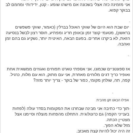
אני מזמינה כזה אצלי בשכונה אם מישהו שומע - קטן, ידידותי ומחמם לב
בבוקר קפוא.
יום שבת הוא היום של שווקי האוכל בברלין (כאמור, שווקי פשפשים
בראשון), מטעמי קוצר זמן ובאופן חריג ומפתיע, חוסר רצון לבשל בנסיעה
הזאת, לא ביקרנו אחרים. בפעם הבאה, האיטית יותר, נשקיע גם בהם זמן
ואהבה.
אז ספונטניים שכמונו, אני אספתי טארט תפוחים ואגוזים ממשאית אחת
ואופיר כריך דגים מלוחים מאחרת, אני עם מתוק, הוא עם מלוח, כרגיל.
קפה, תה, שולחן מקומי, כפור של בוקר - צריך יותר מזה?
אפילו הבאנו זקן מהבית
תוך כדי כתיבה אני מבינה שבחרנו את המקומות בסדר עולה (לפחות
בענייני הקפה) גם כרונולוגית. התחלנו מהפחות מוצלח וסיימנו אצל
מצטיין הכתה.
מזל שלא הפוך.
זה היה יכול להיות קצת מאכזב.