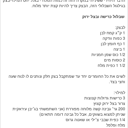
הדבר היחידי ששיניתי במקרה הזה זה כמות המלח - בגלל יחס המילוי-בצק
בגילגול השבלולי הזה, הבצק צריך להיות קצת יותר מלוח.
שבלול כרישה ובצל ירוק
לבצק:
1 ק״ג קמח לבן
3 כפות וודקה
1 כף חומץ לבן
1 ביצה
1/2 כוס שמן חמניות
2 כוסות מים
1/2 1 כפית מלח
לשים את כל החומרים יחד עד שמתקבל בצק חלק ונותנים לו לנוח שעה
וחצי בצד.
למילוי:
3 כרישות גדולות קצוצות
צרור בצל ירוק קצוץ
200 גר׳ גבינה קשה מלוחה מפוררת (אני השתמשתי בג׳יבן עיראקית
שניתן למצוא בשווקים, אבל כל גבינה דומה תתאים)
1/4 כפית שבבי צ׳ילי או שאטה גרוס
מלח ופלפל