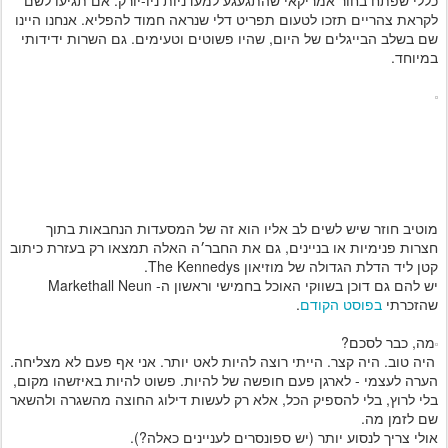
כללי שפתח בחור אמריקאי שהתגעגע למעדניות ניו-יורק. אם תגיעו לשם
לקראת צהריים תזכו לטעום תפריט דלי שנראה חמוד להפליא. אנחנו היינו
שם בשלב הבייגלים של היום, שהיו פשוטים וטעימים. גם השרות ידידותי
במיוחד.
מוטיב חוזר שיש לשים לב אליו הוא זה של המסעדות הנחבאות בתוך
חצרות פנימיות או בניינים, גם את החבר׳ה האלה תמצאו רק בעזרת כיתוב
קטן ליד הדלת הגדולה של מוזיאון The Kennedys.
יש להם גם דוכן בשווקי האוכל בחמישי וראשון ה- Markethall Neun
שהזכרתי
בפוסט הקודם
.
מה, כבר לסכם?
היה טוב. היה קצר. הייתי רוצה להיות לאט יותר. אני אף פעם לא מצליחה.
הערה לעצמי - לארגן פעם חופשה של להיות. פשוט להיות באיזשהו מקום,
בלי לרוץ, בלי להספיק הכל, אלא רק לעשות דילוג החוצה מהשגרה ולהשאר
שם לזמן מה.
אולי צריך לנסוע יותר (יש ספונסרים לעניינים כאלה?).