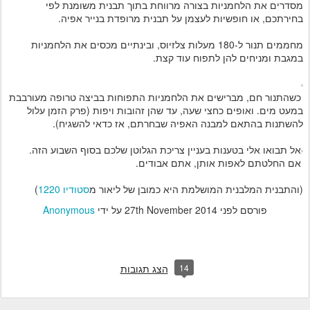
מסדרים את הלחמניות בצורה מרווחת בתוך תבנית משומנת לפי
בחירתכם, או חופשיות לעצמן על תבנית מרופדת בנייר אפיה.
מחממים תנור ל-180 מעלות צלזיוס, ובינתיים מכסים את הלחמניות
במגבת ומניחים להן לתפוח עוד קצת.
כשהתנור חם, מברישים את הלחמניות התפוחות בביצה טרופה מעורבבת
במעט מים. ואופים כחצי שעה, עד שהן זהובות ויפות (פרק הזמן עלול
להשתנות בהתאם למבנה האפיה שבחרתם, אז כדאי להשגיח).
אל תבואו אלי בטענות בעניין צריכת הגלוטן שלכם בסוף השבוע הזה.
אם החלטתם לאפות אותן, אתם אבודים.
(והתבנית המלבנית המושלמת היא כמובן של ליאור מ
סטודיו 1220
)
פורסם לפני
27th November 2014
על ידי
Anonymous
14
הצג תגובות