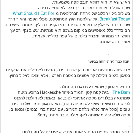
האיש שאיתי הוא דווקא חובב קפה משמעותי.
שנינו אוכלים ארוחת בוקר, בדרך כלל. לא סטייה נדירה.
בשילוב גילוי הבלוג של מרתה הברלינאית מ-
What Should I Eat For
Breakfast Today
, על שולחנות העץ המחוספס, ספלי הקפה והאור הרך
שבו, הבנתי שנאלץ לבדוק את סצינת בתי הקפה בברלין. מסתבר שיש כזו.
הם בדרך כלל מאופיינים במיקום בשכונות אופנתיות, עיצוב נקי ורב עץ
תעשייתי ממוחזר ומבחר בלנדים של קפה בקלייה עצמית.
אופיר דירג אותם.
קצת כבוד לשותי התה בבקשה
אז בשונה מנסיעות אחרות בהן שכרנו דירה, הפעם לא בילינו את הבקרים
בטיגון ביצים וזלילת קרואסונים במטבח הפרטי, אלא יצאנו לאכול בחוץ.
נתחיל מהסוף, שהוא בעצם גם ההתחלה.
The Barn
- בית קפה קטן וחמוד באיזור Hackesche ברובע מיטה
שמתגאה בבלנדים מקפה אתיופי (טוב, אני באמת לא הולכת להכנס
לפרטים בנושאים שאני לא מבינה בהם). מציע מגוון חמוד של כריכים
טובים (כולל אחד נפלא מלחם תמרים, עם גבינת ברי ונבטים) ומאפים.
וקפה שלא זכה מהשותה לאף מילה טובה אחת. Sorry.
בוקר מספר שתיים הפתיע אותנו עם שוק איכרים על סף דלתנו.