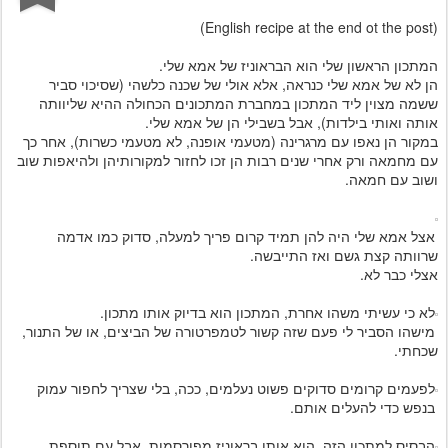
(English recipe at the end ot the post)
המתכון הראשון שלי הוא הבראוניז של אמא שלי.
הן לא של אמא שלי כנראה, אלא אולי של שכנה כלשהי (שסיכוי סביר
ששמה מצוין ליד המתכון במחברת המתכונים הכחולה ההיא שליוותה
אותה ואותי בילדות), אבל בשבילי הן של אמא שלי.
במקור הן נאפו עם מרגרינה (מטעמי אופנה, לא מטעמי כשרות), אחר כך
עם מחמאה ורק אחרי שנים רבות הן זכו לחזור למקורותיהן ולהיאפות שוב
ושוב עם חמאה.
אצל אמא שלי היה להן תמיד קרום פריך למעלה, סדוק כמו אדמה
שרוותה קצת גשם ואז התייבשה.
אצלי כבר לא.
לא כי עשיתי משהו אחרת, המתכון הוא בדיוק אותו מתכון.
מישהו הסביר לי פעם שזה קשור לטמפרטורה של הביצים, או של התנור,
שכחתי.
לפעמים קרומים סדוקים פשוט נעלמים, ככה, בלי שצריך לחפור עמוק
בנפש כדי להעלים אותם.
הבסיס למתכון הזה, הוא אותן בראוניז מפורסמות, אבל עם תוספת.