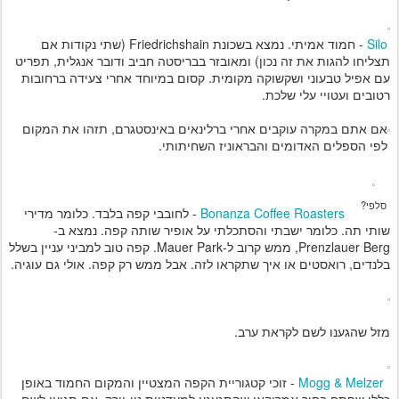
Silo
- חמוד אמיתי. נמצא בשכונת Friedrichshain (שתי נקודות אם
תצליחו להגות את זה נכון) ומאובזר בבריסטה חביב ודובר אנגלית, תפריט
עם אפיל טבעוני ושקשוקה מקומית. קסום במיוחד אחרי צעידה ברחובות
רטובים ועטויי עלי שלכת.
אם אתם במקרה עוקבים אחרי ברלינאים באינסטגרם, תזהו את המקום
לפי הספלים האדומים והבראוניז השחיתותי.
סלפי?
Bonanza Coffee Roasters
- לחובבי קפה בלבד. כלומר מדירי
שותי תה. כלומר ישבתי והסתכלתי על אופיר שותה קפה. נמצא ב-
Prenzlauer Berg, ממש קרוב ל-Mauer Park. קפה טוב למביני עניין בשלל
בלנדים, רואסטים או איך שתקראו לזה. אבל ממש רק קפה. אולי גם עוגיה.
מזל שהגענו לשם לקראת ערב.
Mogg & Melzer
- זוכי קטגוריית הקפה המצטיין והמקום החמוד באופן