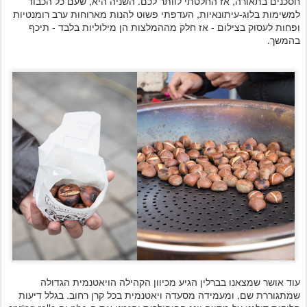
חסכנים בתאורה, אז החלטתי לוותר לכם. השניה היא, שעם כל הכבוד
למשימות בלוג-עיתונאיות, העדפתי פשוט להנות מארוחות ערב רומנטיות
ופחות לעסוק בצילום - אז חלק מההמלצות הן מילוליות בלבד - תיכף
בהמשך.
עוד אושר שמצאנו בברלין הגיע מכיוון הקהילה הויאטנמית הגדולה
שמתגוררת שם, ומעמידה מסעדה ויאטנמית בכל קרן רחוב. בגלל דיעות