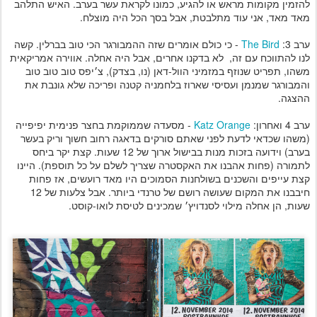
להזמין מקומות מראש או להגיע, כמונו לקראת עשר בערב. האיש התלהב
מאד מאד, אני עוד מתלבטת, אבל בסך הכל היה מוצלח.
ערב 3:
The Bird
- כי כולם אומרים שזה ההמבורגר הכי טוב בברלין. קשה
לנו להתווכח עם זה, לא בדקנו אחרים, אבל היה אחלה. אווירה אמריקאית
משהו, תפריט שנוזף במזמיני הוול-דאן (נו, בצדק), צ׳יפס טוב טוב טוב
והמבורגר שמנמן ועסיסי שארוז בלחמניה קטנה ופריכה שלא גונבת את
ההצגה.
ערב 4 ואחרון:
Katz Orange
- מסעדה שממוקמת בחצר פנימית יפיפייה
(משהו שכדאי לדעת לפני שאתם סורקים בדאגה רחוב חשוך וריק בעשר
בערב) וידועה בזכות מנות בבישול ארוך של 12 שעות. קצת יקר ביחס
לתמורה (פחות אהבנו את האקסטרה שצריך לשלם על כל תוספת). היינו
קצת עייפים והשכנים בשולחנות הסמוכים היו מאד רועשים, אז פחות
חיבבנו את המקום שעושה רושם של טרנדי ביותר. אבל צלעות של 12
שעות, הן אחלה מילוי לסנדויץ׳ שמכינים לטיסת לואו-קוסט.