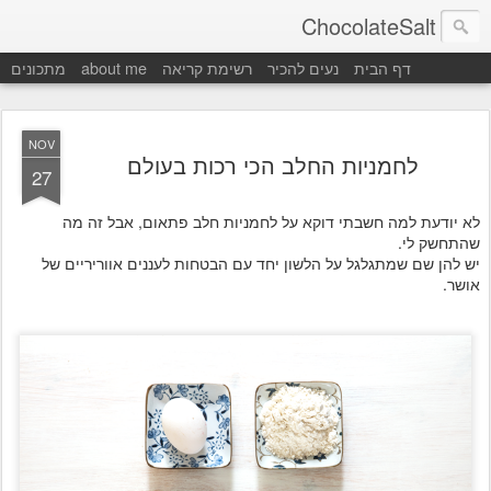
ChocolateSalt
דף הבית
נעים להכיר
רשימת קריאה
about me
מתכונים
NOV
לחמניות החלב הכי רכות בעולם
27
לא יודעת למה חשבתי דוקא על לחמניות חלב פתאום, אבל זה מה
שהתחשק לי.
יש להן שם שמתגלגל על הלשון יחד עם הבטחות לעננים אווריריים של
אושר.