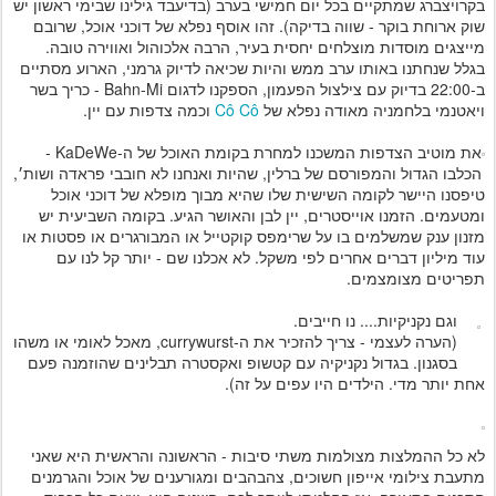
בקרויצברג שמתקיים בכל יום חמישי בערב (בדיעבד גילינו שבימי ראשון יש
שוק ארוחת בוקר - שווה בדיקה). זהו אוסף נפלא של דוכני אוכל, שרובם
מייצגים מוסדות מוצלחים יחסית בעיר, הרבה אלכוהול ואווירה טובה.
בגלל שנחתנו באותו ערב ממש והיות שכיאה לדיוק גרמני, הארוע מסתיים
ב-22:00 בדיוק עם צילצול הפעמון, הספקנו לדגום Bahn-Mi - כריך בשר
ויאטנמי בלחמניה מאודה נפלא של
Cô Cô
וכמה צדפות עם יין.
את מוטיב הצדפות המשכנו למחרת בקומת האוכל של ה-KaDeWe -
הכלבו הגדול והמפורסם של ברלין, שהיות ואנחנו לא חובבי פראדה ושות׳,
טיפסנו היישר לקומה השישית שלו שהיא מבוך מופלא של דוכני אוכל
ומטעמים. הזמנו אוייסטרים, יין לבן והאושר הגיע. בקומה השביעית יש
מזנון ענק שמשלמים בו על שרימפס קוקטייל או המבורגרים או פסטות או
עוד מיליון דברים אחרים לפי משקל. לא אכלנו שם - יותר קל לנו עם
תפריטים מצומצמים.
וגם נקניקיות.... נו חייבים.
(הערה לעצמי - צריך להזכיר את ה-currywurst, מאכל לאומי או משהו
בסגנון. בגדול נקניקיה עם קטשופ ואקסטרה תבלינים שהוזמנה פעם
אחת יותר מדי. הילדים היו עפים על זה).
לא כל ההמלצות מצולמות משתי סיבות - הראשונה והראשית היא שאני
מתעבת צילומי אייפון חשוכים, צהבהבים ומגורענים של אוכל והגרמנים