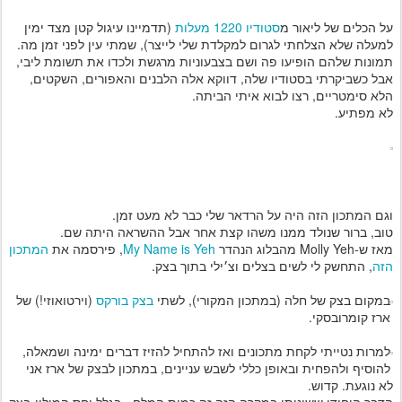
על הכלים של ליאור מ
סטודיו 1220 מעלות
(תדמיינו עיגול קטן מצד ימין
למעלה שלא הצלחתי לגרום למקלדת שלי לייצר), שמתי עין לפני זמן מה.
תמונות שלהם הופיעו פה ושם בצבעוניות מרגשת ולכדו את תשומת ליבי,
אבל כשביקרתי בסטודיו שלה, דווקא אלה הלבנים והאפורים, השקטים,
הלא סימטריים, רצו לבוא איתי הביתה.
לא מפתיע.
וגם המתכון הזה היה על הרדאר שלי כבר לא מעט זמן.
טוב, ברור שנולד ממנו משהו קצת אחר אבל ההשראה היתה שם.
מאז ש-Molly Yeh מהבלוג הנהדר
My Name is Yeh
, פירסמה את
המתכון
הזה
, התחשק לי לשים בצלים וצ׳ילי בתוך בצק.
במקום בצק של חלה (במתכון המקורי), לשתי
בצק בורקס
(וירטואוזי!) של
ארז קומרובסקי.
למרות נטייתי לקחת מתכונים ואז להתחיל להזיז דברים ימינה ושמאלה,
להוסיף ולהפחית ובאופן כללי לשבש עניינים, במתכון לבצק של ארז אני
לא נוגעת. קדוש.