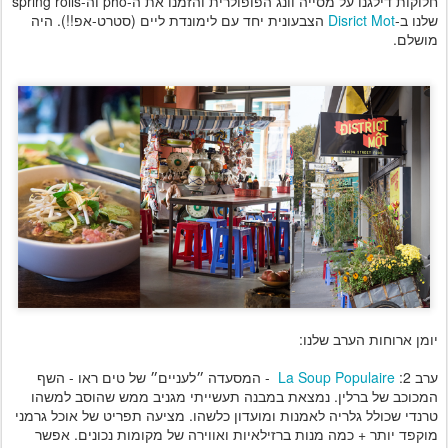
חלוקות דילגנו על מסייה וונג הפופולרית והזמנו את ה-pho וה-spring rolls
שלנו ב-
Disrict Mot
הצבעונית יחד עם לימונדת ליים (סטרט-אפ!!). היה
מושלם.
יומן ארוחות הערב שלנו:
ערב 2:
La Soup Populaire
- המסעדה ״לעניים״ של טים ראו - השף
המכוכב של ברלין. נמצאת במבנה תעשייתי מגניב ממש שהוסב למשהו
טרנדי שכולל גלריה לאמנות ומועדון כלשהו. מציעה תפריט של אוכל גרמני
מוקפד יותר + כמה מנות ברזילאיות ואווירה של מקומות נכונים. אפשר