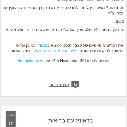
והתוצאה? משהו בין ג׳חנון לבורקס. פריך מבחוץ, רך מבפנים עם עוקץ של
בצל וצ׳ילי.
טעים.
מומלץ במיוחד ליד סלט פריך של עלי תרד טריים, גרגרי רימון ופלחי לימון.
את הכלים היפייפיים של 1220 תוכלו למצוא ב
סטודיו
כמובן וכדאי
במיוחד לבוא ולחפש אותה ב
יריד החלומות של נתנאלה
- ממש אוטוטו.
פורסם לפני
17th November 2014
על ידי
Anonymous
12
הצג תגובות
NOV
בראוניז עם בריאות
10