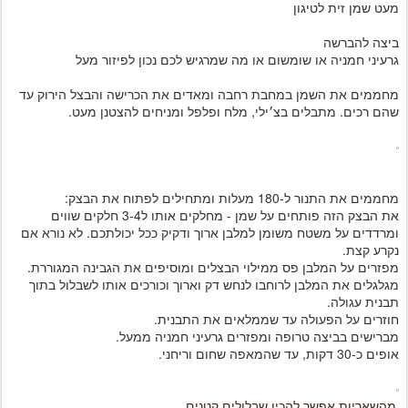
מעט שמן זית לטיגון
ביצה להברשה
גרעיני חמניה או שומשום או מה שמרגיש לכם נכון לפיזור מעל
מחממים את השמן במחבת רחבה ומאדים את הכרישה והבצל הירוק עד
שהם רכים. מתבלים בצ׳ילי, מלח ופלפל ומניחים להצטנן מעט.
מחממים את התנור ל-180 מעלות ומתחילים לפתוח את הבצק:
את הבצק הזה פותחים על שמן - מחלקים אותו ל3-4 חלקים שווים
ומרדדים על משטח משומן למלבן ארוך ודקיק ככל יכולתכם. לא נורא אם
נקרע קצת.
מפזרים על המלבן פס ממילוי הבצלים ומוסיפים את הגבינה המגוררת.
מגלגלים את המלבן לרוחבו לנחש דק וארוך וכורכים אותו לשבלול בתוך
תבנית עגולה.
חוזרים על הפעולה עד שממלאים את התבנית.
מברישים בביצה טרופה ומפזרים גרעיני חמניה ממעל.
אופים כ-30 דקות, עד שהמאפה שחום וריחני.
מהשאריות אפשר להכין שבלולים קטנים.