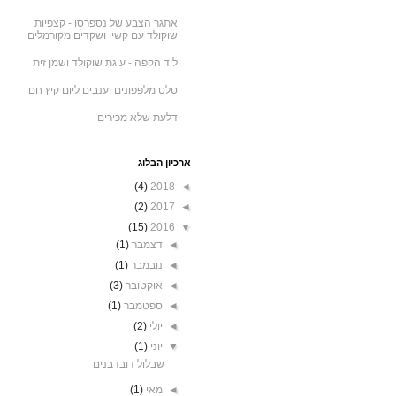
אתגר הצבע של נספרסו - קצפיות
שוקולד עם קשיו ושקדים מקורמלים
ליד הקפה - עוגת שוקולד ושמן זית
סלט מלפפונים וענבים ליום קיץ חם
דלעת שלא מכירים
ארכיון הבלוג
(4)
2018
◄
(2)
2017
◄
(15)
2016
▼
◄
דצמבר
(1)
◄
נובמבר
(1)
◄
אוקטובר
(3)
◄
ספטמבר
(1)
◄
יולי
(2)
▼
יוני
(1)
שבלול דובדבנים
◄
מאי
(1)