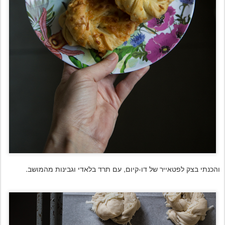
והכנתי בצק לפטאייר של דו-קיום, עם תרד בלאדי וגבינות מהמושב.