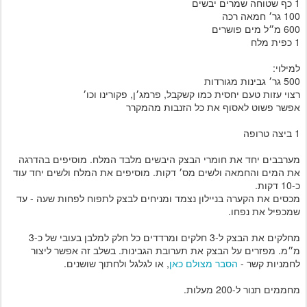
1 כף שטוחה שמרים יבשים
100 גר׳ חמאה רכה
600 מ״ל מים פושרים
1 כפית מלח
למילוי:
500 גר׳ גבינות מגורדות
רצוי עזות טעם יחסית כמו קשקבל, פרמג׳ן, פקורינו וכו׳
אפשר פשוט לאסוף את כל הזנבות מהמקרר
1 ביצה טרופה
מערבבים יחד את חומרי הבצק היבשים מלבד המלח. מוסיפים בהדרגה
את המים והחמאה ולשים מס׳ דקות. מוסיפים את המלח ולשים יחד עוד
כ-10 דקות.
מכסים את הקערה בניילון נצמד ומניחים לבצק לתפוח לפחות שעה - עד
שמכפיל את נפחו.
מחלקים את הבצק ל-3 חלקים ומרדדים כל חלק למלבן בעובי של כ-3
מ״מ. מפזרים על הבצק את תערובת הגבינות. בשלב זה אפשר ליצור
לחמניות קשר -
הסבר מצולם כאן
, או לגלגל ולחתוך שושנים.
מחממים תנור ל-200 מעלות.